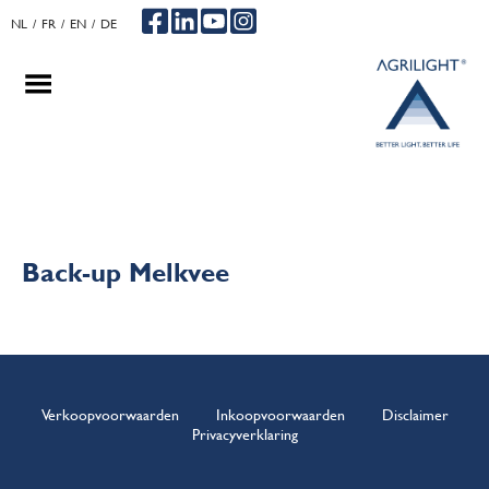
NL
FR
EN
DE
.
.
.
Back-up Melkvee
Verkoopvoorwaarden
Inkoopvoorwaarden
Disclaimer
Privacyverklaring