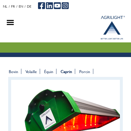
NL
FR
EN
DE
.
.
.
Bovin
Volaille
Équin
Caprin
Porcin