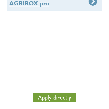
AGRIBOX pro
Nous faisons un plan d'éclairage
gratuit pour vous
Voulez-vous recevoir des conseils fiables pour ainsi
voir comment l’application d’ un bon éclairage peut
tirer le meilleur parti de votre élevage? Demandez
directement un plan d’éclairage gratuit d’Agrilight.
Ensuite, vous pouvez voir au premier coup d'œil quelle
est la meilleure solution pour vous.
Apply directly