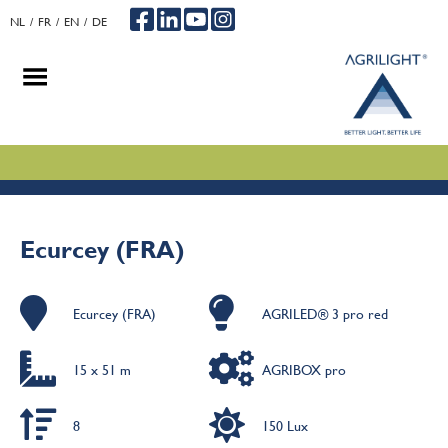
NL
FR
EN
DE
.
.
.
Ecurcey (FRA)
Ecurcey (FRA)
AGRILED® 3 pro red
15 x 51 m
AGRIBOX pro
8
150 Lux