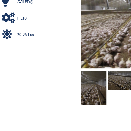
AVILED®
IFL10
20-25 Lux