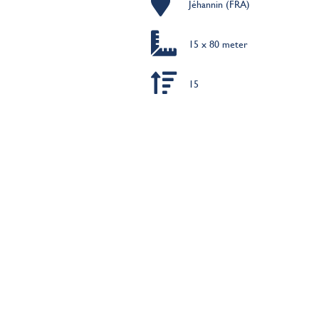
Jéhannin (FRA)
15 x 80 meter
15