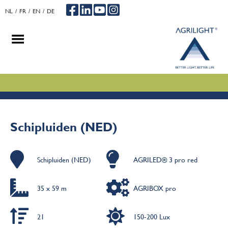
NL
FR
EN
DE
.
.
.
Schipluiden (NED)
Schipluiden (NED)
AGRILED® 3 pro red
35 x 59 m
AGRIBOX pro
21
150-200 Lux