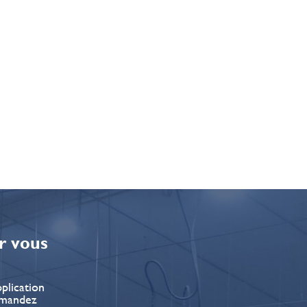
r vous
plication
Demandez