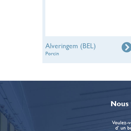
Alveringem (BEL)
Porcin
Nous 
Voulez-v
d’ un b