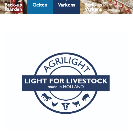
Back-up
Geiten
Varkens
Back-up
Paarden
Varkens
.
.
.