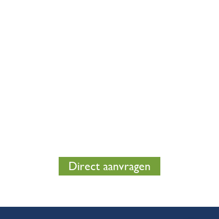
Wij maken vrijblijvend een
lichtplan voor u
Wilt u een gedegen advies om zo te zien hoe u met
goede verlichting het optimale uit uw stal kunt halen?
Vraag dan direct een vrijblijvend lichtplan bij ons aan.
Zo kunt u in 1 oogopslag zien wat voor u de beste
oplossing is.
Direct aanvragen