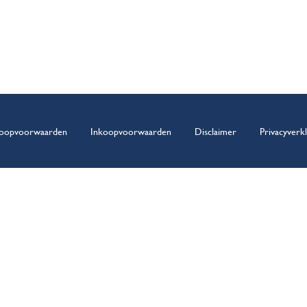
oopvoorwaarden
Inkoopvoorwaarden
Disclaimer
Privacyverkl