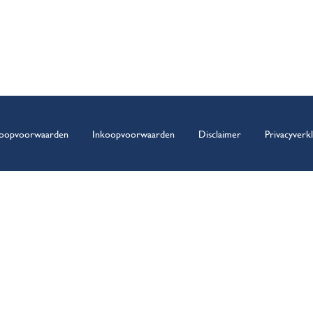
oopvoorwaarden
Inkoopvoorwaarden
Disclaimer
Privacyverkl