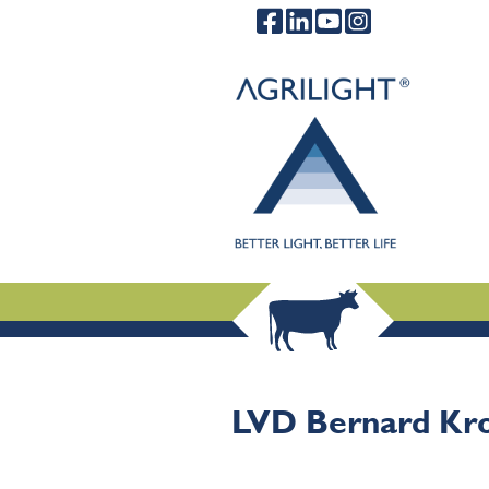
.
.
.
LVD Bernard K