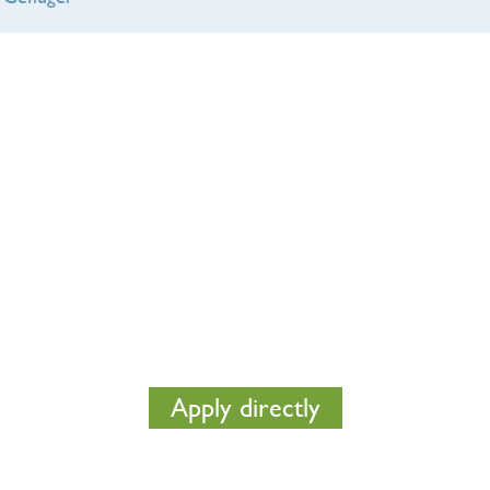
Wir machen kostenlos ein
Beleuchtungsplan für Sie
Möchten Sie fundierte Beratung um zu sehen wie Sie
mit gute Beleuchtung das optimale mit Ihrem Stall
holen können? Fragen Sie direkt ein unverbindliches
Beleuchtungsplan bei uns an. So können Sie auf einen
Blick sehen was die beste Lösung für sie ist.
Apply directly