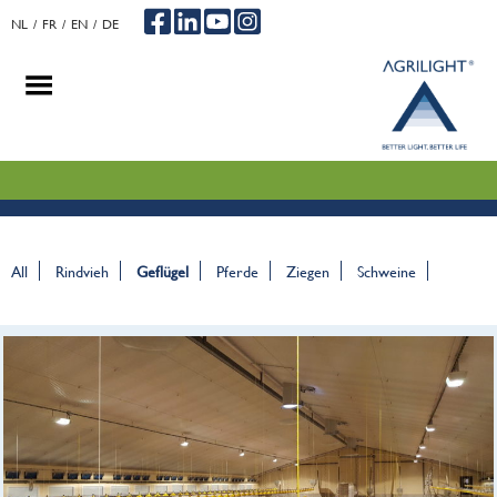
NL
FR
EN
DE
.
.
.
All
Rindvieh
Geflügel
Pferde
Ziegen
Schweine