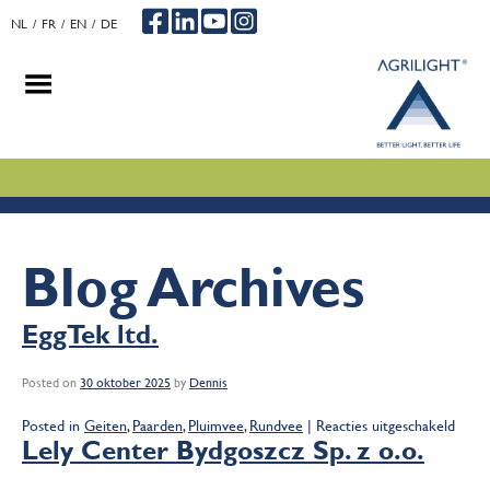
NL
FR
EN
DE
.
.
.
Blog Archives
EggTek ltd.
Posted on
30 oktober 2025
by
Dennis
voor
Posted in
Geiten
,
Paarden
,
Pluimvee
,
Rundvee
|
Reacties uitgeschakeld
EggTe
Lely Center Bydgoszcz Sp. z o.o.
ltd.