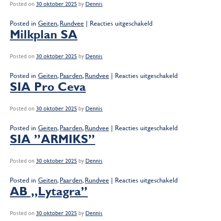
Posted on
30 oktober 2025
by
Dennis
voor
Posted in
Geiten
,
Rundvee
|
Reacties uitgeschakeld
Lely
Milkplan SA
Center
Bydgoszcz
Posted on
30 oktober 2025
by
Dennis
Sp.
z
voor
Posted in
Geiten
,
Paarden
,
Rundvee
|
Reacties uitgeschakeld
o.o.
Milkplan
SIA Pro Ceva
SA
Posted on
30 oktober 2025
by
Dennis
voor
Posted in
Geiten
,
Paarden
,
Rundvee
|
Reacties uitgeschakeld
SIA
SIA ”ARMIKS”
Pro
Ceva
Posted on
30 oktober 2025
by
Dennis
voor
Posted in
Geiten
,
Paarden
,
Rundvee
|
Reacties uitgeschakeld
SIA
AB ,,Lytagra”
”ARMIKS”
Posted on
30 oktober 2025
by
Dennis