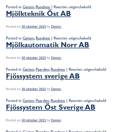
voor
Posted in
Geiten
,
Rundvee
|
Reacties uitgeschakeld
AB
Mjölkteknik Öst AB
,,Lytagra”
Posted on
30 oktober 2025
by
Dennis
voor
Posted in
Geiten
,
Rundvee
|
Reacties uitgeschakeld
Mjölkteknik
Mjölkautomatik Norr AB
Öst
AB
Posted on
30 oktober 2025
by
Dennis
voor
Posted in
Geiten
,
Paarden
,
Rundvee
|
Reacties uitgeschakeld
Mjölkautomati
Fjössystem sverige AB
Norr
AB
Posted on
30 oktober 2025
by
Dennis
voor
Posted in
Geiten
,
Paarden
,
Rundvee
|
Reacties uitgeschakeld
Fjössystem
Fjössystem Öst Sverige AB
sverige
AB
Posted on
30 oktober 2025
by
Dennis
voor
Posted in
Geiten
,
Paarden
,
Rundvee
|
Reacties uitgeschakeld