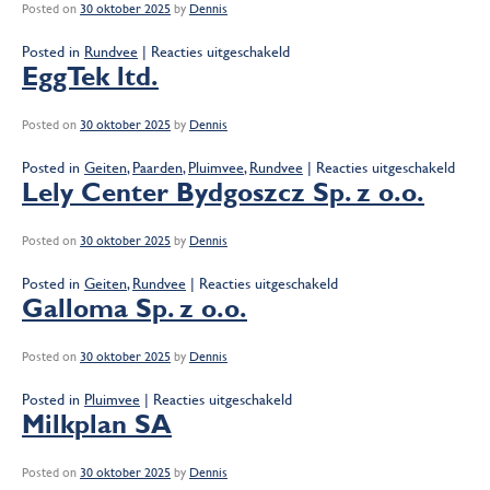
Posted on
30 oktober 2025
by
Dennis
z
o.o.
voor
Posted in
Rundvee
|
Reacties uitgeschakeld
Lely
EggTek ltd.
Center
Midlands
Posted on
30 oktober 2025
by
Dennis
Ltd
voor
Posted in
Geiten
,
Paarden
,
Pluimvee
,
Rundvee
|
Reacties uitgeschakeld
EggTe
Lely Center Bydgoszcz Sp. z o.o.
ltd.
Posted on
30 oktober 2025
by
Dennis
voor
Posted in
Geiten
,
Rundvee
|
Reacties uitgeschakeld
Lely
Galloma Sp. z o.o.
Center
Bydgoszcz
Posted on
30 oktober 2025
by
Dennis
Sp.
z
voor
Posted in
Pluimvee
|
Reacties uitgeschakeld
o.o.
Galloma
Milkplan SA
Sp.
z
Posted on
30 oktober 2025
by
Dennis
o.o.