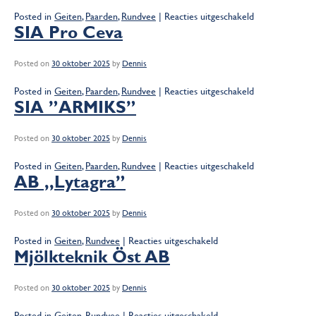
voor
Posted in
Geiten
,
Paarden
,
Rundvee
|
Reacties uitgeschakeld
Milkplan
SIA Pro Ceva
SA
Posted on
30 oktober 2025
by
Dennis
voor
Posted in
Geiten
,
Paarden
,
Rundvee
|
Reacties uitgeschakeld
SIA
SIA ”ARMIKS”
Pro
Ceva
Posted on
30 oktober 2025
by
Dennis
voor
Posted in
Geiten
,
Paarden
,
Rundvee
|
Reacties uitgeschakeld
SIA
AB ,,Lytagra”
”ARMIKS”
Posted on
30 oktober 2025
by
Dennis
voor
Posted in
Geiten
,
Rundvee
|
Reacties uitgeschakeld
AB
Mjölkteknik Öst AB
,,Lytagra”
Posted on
30 oktober 2025
by
Dennis
voor
Posted in
Geiten
,
Rundvee
|
Reacties uitgeschakeld