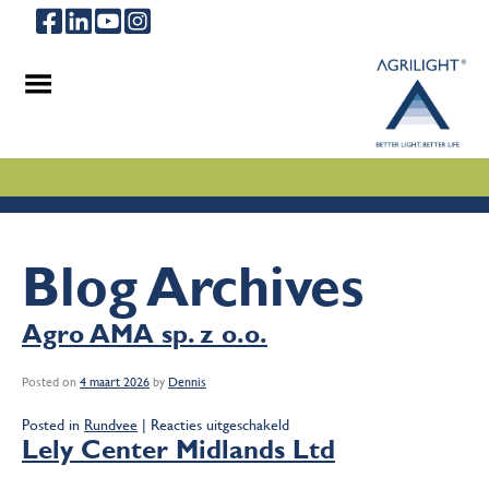
.
.
.
Blog Archives
Agro AMA sp. z o.o.
Posted on
4 maart 2026
by
Dennis
voor
Posted in
Rundvee
|
Reacties uitgeschakeld
Agro
Lely Center Midlands Ltd
AMA
sp.