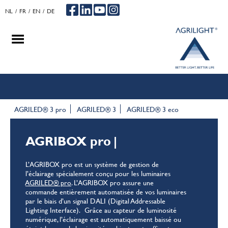
NL
FR
EN
DE
.
.
.
AGRILED® 3 pro
AGRILED® 3
AGRILED® 3 eco
AGRIBOX pro
|
L’AGRIBOX pro est un système de gestion de
l’éclairage spécialement conçu pour les luminaires
AGRILED® pro
. L’AGRIBOX pro assure une
commande entièrement automatisée de vos luminaires
par le biais d’un signal DALI (Digital Addressable
Lighting Interface). Grâce au capteur de luminosité
numérique, l’éclairage est automatiquement baissé ou