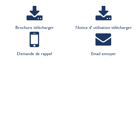
Brochure télécharger
Notice d' utilisation télécharger
Demande de rappel
Email envoyer
Nous faisons un plan d’éclairage
gratuit pour vous
Souhaitez-vous recevoir des conseils fiables pour voir
comment l’application d’un bon éclairage peut tirer le
meilleur parti de votre élevage ? Demandez