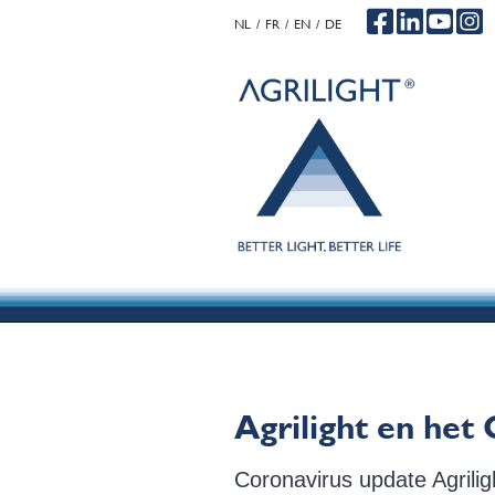
NL
FR
EN
DE
.
.
.
Agrilight en het
Coronavirus update Agrilig